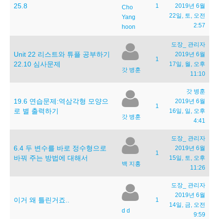
25.8
1
2019년 6월
Cho
22일, 토, 오전
Yang
2:57
hoon
도장_ 관리자
Unit 22 리스트와 튜플 공부하기
2019년 6월
1
22.10 심사문제
17일, 월, 오후
갓 병훈
11:10
갓 병훈
19.6 연습문제:역삼각형 모양으
2019년 6월
1
로 별 출력하기
16일, 일, 오후
갓 병훈
4:41
도장_ 관리자
6.4 두 변수를 바로 정수형으로
2019년 6월
1
바꿔 주는 방법에 대해서
15일, 토, 오후
백 지홍
11:26
도장_ 관리자
2019년 6월
이거 왜 틀린거죠..
1
14일, 금, 오전
d d
9:59