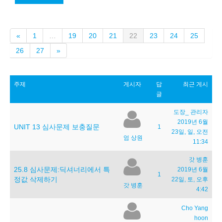
이
(current)
«
1
…
19
20
21
22
23
24
25
전
다
26
27
»
음
주제
게시자
답
최근 게시
글
도장_ 관리자
2019년 6월
UNIT 13 심사문제 보충질문
1
23일, 일, 오전
엄 상원
11:34
갓 병훈
25.8 심사문제:딕셔너리에서 특
2019년 6월
1
정값 삭제하기
22일, 토, 오후
갓 병훈
4:42
Cho Yang
hoon