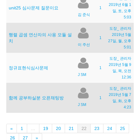
2019년 6월 1
unit25 심사문제 질문이요
1
일, 토, 오후
김 준식
5:03
도장_ 관리자
행렬 곱셈 연산자의 사용 모듈 설
2019년 5월
1
치
27일, 월, 오후
이 주선
5:01
도장_ 관리자
2019년 5월 9
정규표현식심사문제
1
일, 목, 오전
J SM
12:36
도장_ 관리자
2019년 5월 7
함께 공부하실분 오픈채팅방
1
일, 화, 오후
J SM
4:23
이
(current)
«
1
…
19
20
21
22
23
24
25
전
다
26
27
»