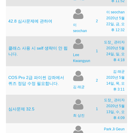
후 11:52
이 seochan
2020년 5월
42.8 심사문제에 관하여
2
22일, 금, 오
이
후 12:32
seochan
도장_ 관리자
클래스 사용 시 self 생략이 안 됩
2020년 5월
1
니다.
24일, 일, 오
Lee
후 4:18
Kwangyun
김 래균
COS Pro 2급 파이썬 강좌에서
2020년 5월
2
퀴즈 정답 수정 필요합니다.
14일, 목, 오
김 래균
후 3:11
도장_ 관리자
2020년 5월
심사문제 32.5
1
13일, 수, 오
최 상진
후 4:09
Park Ji Geun