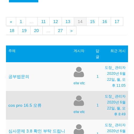
이
(current)
«
1
…
11
12
13
14
15
16
17
전
다
18
19
20
…
27
»
음
주제
게시자
답
최근 게시
글
도장_ 관리자
2020년 6월
공부법문의
1
22일, 월, 오
elw etc
후 11:05
도장_ 관리자
2020년 6월
cos pro 16.5 오류
1
22일, 월, 오
elw etc
후 8:49
도장_ 관리자
심사문제 3.8 확인 부탁 드립니
2020년 6월