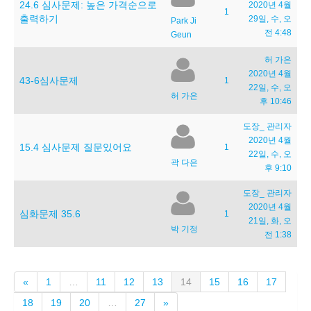
24.6 심사문제: 높은 가격순으로
2020년 4월
1
출력하기
29일, 수, 오
Park Ji
전 4:48
Geun
허 가은
2020년 4월
43-6심사문제
1
22일, 수, 오
허 가은
후 10:46
도장_ 관리자
2020년 4월
15.4 심사문제 질문있어요
1
22일, 수, 오
곽 다은
후 9:10
도장_ 관리자
2020년 4월
심화문제 35.6
1
21일, 화, 오
박 기정
전 1:38
이
(current)
«
1
…
11
12
13
14
15
16
17
전
다
18
19
20
…
27
»