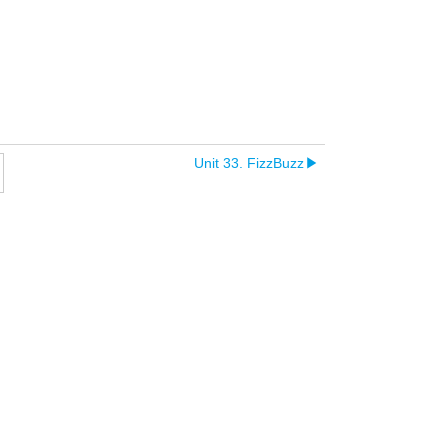
Unit 33. FizzBuzz
▶︎