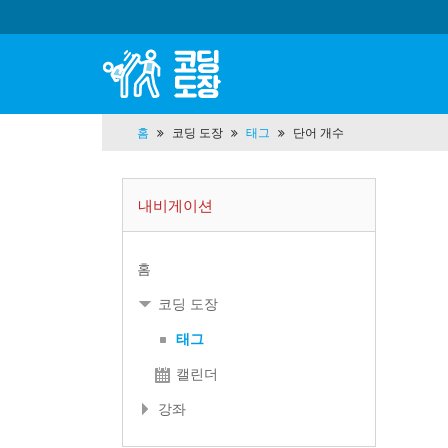
홈
코딩 도장
태그
단어 개수
내비게이션
홈
코딩 도장
태그
캘린더
강좌